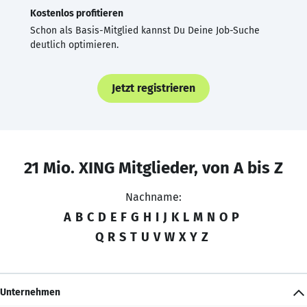
Kostenlos profitieren
Schon als Basis-Mitglied kannst Du Deine Job-Suche
deutlich optimieren.
Jetzt registrieren
21 Mio. XING Mitglieder, von A bis Z
Nachname:
A
B
C
D
E
F
G
H
I
J
K
L
M
N
O
P
Q
R
S
T
U
V
W
X
Y
Z
Unternehmen