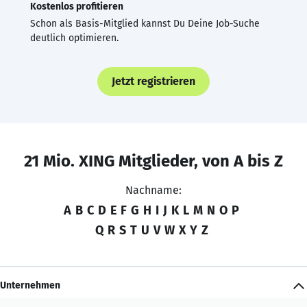
Kostenlos profitieren
Schon als Basis-Mitglied kannst Du Deine Job-Suche
deutlich optimieren.
Jetzt registrieren
21 Mio. XING Mitglieder, von A bis Z
Nachname:
A
B
C
D
E
F
G
H
I
J
K
L
M
N
O
P
Q
R
S
T
U
V
W
X
Y
Z
Unternehmen