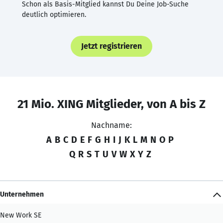
Schon als Basis-Mitglied kannst Du Deine Job-Suche
deutlich optimieren.
Jetzt registrieren
21 Mio. XING Mitglieder, von A bis Z
Nachname:
A
B
C
D
E
F
G
H
I
J
K
L
M
N
O
P
Q
R
S
T
U
V
W
X
Y
Z
Unternehmen
New Work SE