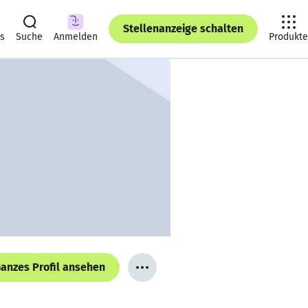
Stellenanzeige schalten
ts
Suche
Anmelden
Produkte
anzes Profil ansehen