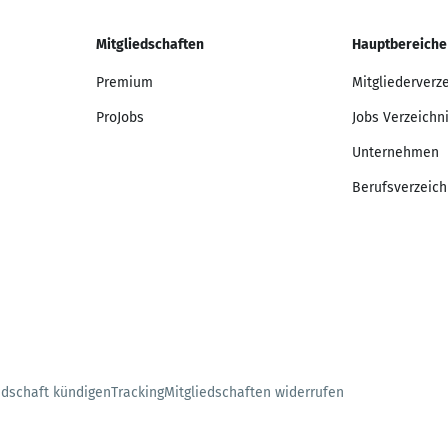
Mitgliedschaften
Hauptbereiche
Premium
Mitgliederverz
ProJobs
Jobs Verzeichn
Unternehmen
Berufsverzeich
edschaft kündigen
Tracking
Mitgliedschaften widerrufen