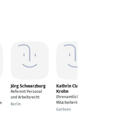
Jörg Schwarzburg
Kathrin Claudia
Gideon Reske
Krohn
Referent Personal
Prozessoptimierung
Ehrenamtliche
und Arbeitsrecht
Mönchengladbach
Mitarbeiterin
n
Berlin
Garbsen