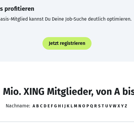
s profitieren
asis-Mitglied kannst Du Deine Job-Suche deutlich optimieren.
Jetzt registrieren
 Mio. XING Mitglieder, von A bi
Nachname:
A
B
C
D
E
F
G
H
I
J
K
L
M
N
O
P
Q
R
S
T
U
V
W
X
Y
Z