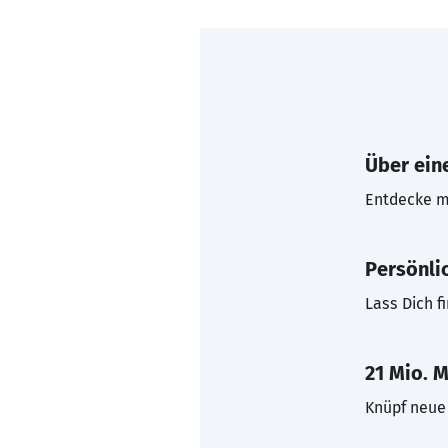
Über eine
Entdecke mi
Persönli
Lass Dich f
21 Mio. M
Knüpf neue 