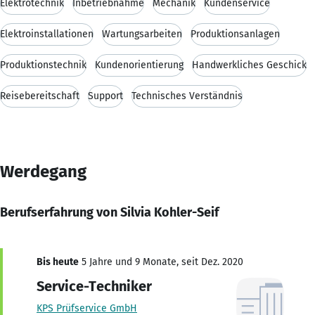
Elektrotechnik
Inbetriebnahme
Mechanik
Kundenservice
Elektroinstallationen
Wartungsarbeiten
Produktionsanlagen
Produktionstechnik
Kundenorientierung
Handwerkliches Geschick
Reisebereitschaft
Support
Technisches Verständnis
Werdegang
Berufserfahrung von Silvia Kohler-Seif
Bis heute
5 Jahre und 9 Monate, seit Dez. 2020
Service-Techniker
KPS Prüfservice GmbH