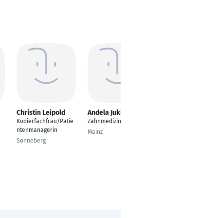
Christin Leipold
Andela Jukic
Sabine Sokolowski
Kodierfachfrau/Patie
Zahnmedizin
Medizinische
ntenmanagerin
Fachangestellte
Mainz
Sonneberg
München, Bayern,
Deutschland