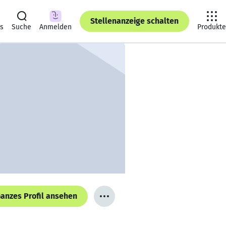
Stellenanzeige schalten
ts
Suche
Anmelden
Produkte
anzes Profil ansehen