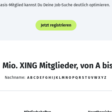
asis-Mitglied kannst Du Deine Job-Suche deutlich optimieren.
Jetzt registrieren
 Mio. XING Mitglieder, von A bi
Nachname:
A
B
C
D
E
F
G
H
I
J
K
L
M
N
O
P
Q
R
S
T
U
V
W
X
Y
Z