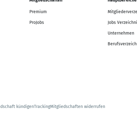
Mitgliedschaften
Hauptbereiche
Premium
Mitgliederverz
ProJobs
Jobs Verzeichn
Unternehmen
Berufsverzeich
edschaft kündigen
Tracking
Mitgliedschaften widerrufen