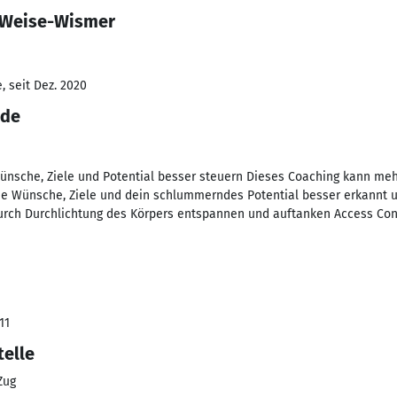
a Weise-Wismer
, seit Dez. 2020
nde
sche, Ziele und Potential besser steuern Dieses Coaching kann mehr 
ne Wünsche, Ziele und dein schlummerndes Potential besser erkannt u
rch Durchlichtung des Körpers entspannen und auftanken Access Co
11
telle
Zug