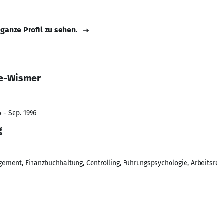
 ganze Profil zu sehen.
se-Wismer
 - Sep. 1996
g
ement, Finanzbuchhaltung, Controlling, Führungspsychologie, Arbeitsre