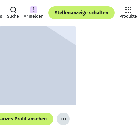
Stellenanzeige schalten
ts
Suche
Anmelden
Produkte
anzes Profil ansehen