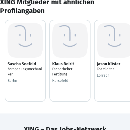
XING Mitglieder mit ähnlichen
Profilangaben
Sascha Seefeld
Klaus Beirit
Jason Küster
Zerspanungsmechani
Facharbeiter
Teamleiter
ker
Fertigung
Lörrach
Berlin
Harsefeld
XING – Das Jobs-Netzwerk