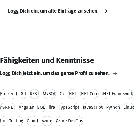
Logg Dich ein, um alle Einträge zu sehen.
Fähigkeiten und Kenntnisse
Logg Dich jetzt ein, um das ganze Profil zu sehen.
Backend
Git
REST
MySQL
C#
.NET
.NET Core
.NET Framework
ASP.NET
Angular
SQL
jira
TypeScript
JavaScript
Python
Linux
Unit Testing
Cloud
Azure
Azure DevOps