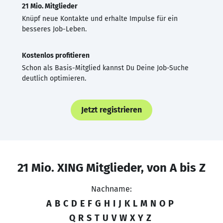
21 Mio. Mitglieder
Knüpf neue Kontakte und erhalte Impulse für ein
besseres Job-Leben.
Kostenlos profitieren
Schon als Basis-Mitglied kannst Du Deine Job-Suche
deutlich optimieren.
Jetzt registrieren
21 Mio. XING Mitglieder, von A bis Z
Nachname:
A
B
C
D
E
F
G
H
I
J
K
L
M
N
O
P
Q
R
S
T
U
V
W
X
Y
Z