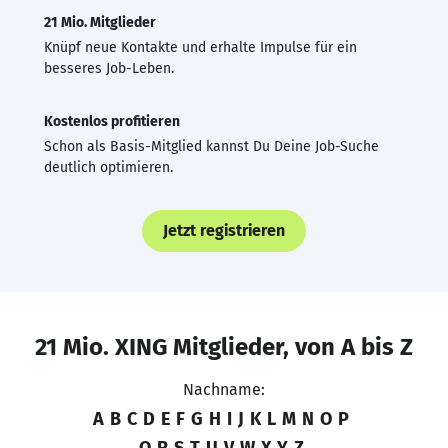
21 Mio. Mitglieder
Knüpf neue Kontakte und erhalte Impulse für ein
besseres Job-Leben.
Kostenlos profitieren
Schon als Basis-Mitglied kannst Du Deine Job-Suche
deutlich optimieren.
Jetzt registrieren
21 Mio. XING Mitglieder, von A bis Z
Nachname:
A
B
C
D
E
F
G
H
I
J
K
L
M
N
O
P
Q
R
S
T
U
V
W
X
Y
Z