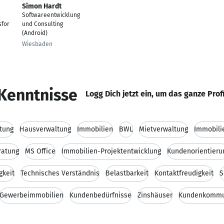
Simon Hardt
Softwareentwicklung
sfor
und Consulting
(Android)
Wiesbaden
Kenntnisse
Logg Dich jetzt ein, um das ganze Prof
tung
Hausverwaltung
Immobilien
BWL
Mietverwaltung
Immobili
ratung
MS Office
Immobilien-Projektentwicklung
Kundenorientieru
gkeit
Technisches Verständnis
Belastbarkeit
Kontaktfreudigkeit
S
Gewerbeimmobilien
Kundenbedürfnisse
Zinshäuser
Kundenkommu