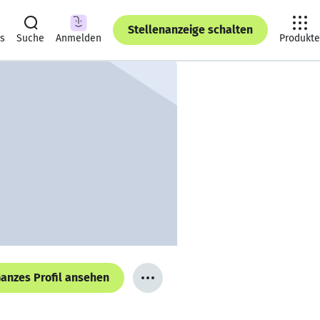
Stellenanzeige schalten
ts
Suche
Anmelden
Produkte
anzes Profil ansehen