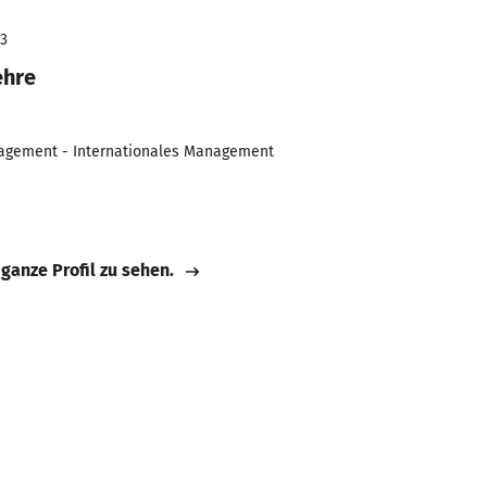
23
ehre
agement - Internationales Management
 ganze Profil zu sehen.