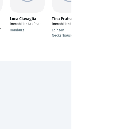
Luca Ciavaglia
Tina Pratscher
Michael Graf
Immobilienkaufmann
Immobilienkauffrau
Immobilienkaufmann
n
Hamburg
Edingen-
Bad Bergzabern
Neckarhausen