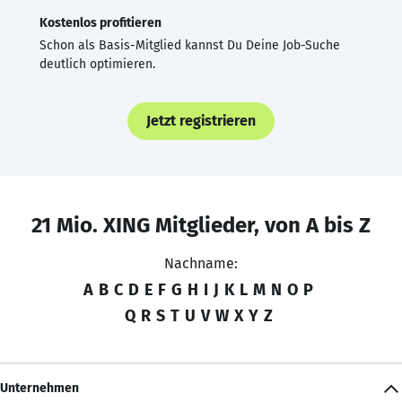
Kostenlos profitieren
Schon als Basis-Mitglied kannst Du Deine Job-Suche
deutlich optimieren.
Jetzt registrieren
21 Mio. XING Mitglieder, von A bis Z
Nachname:
A
B
C
D
E
F
G
H
I
J
K
L
M
N
O
P
Q
R
S
T
U
V
W
X
Y
Z
Unternehmen