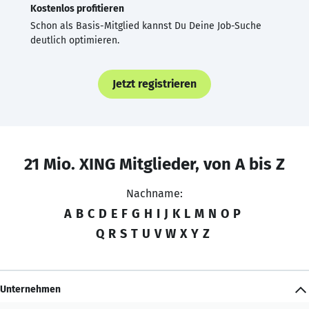
Kostenlos profitieren
Schon als Basis-Mitglied kannst Du Deine Job-Suche
deutlich optimieren.
Jetzt registrieren
21 Mio. XING Mitglieder, von A bis Z
Nachname:
A
B
C
D
E
F
G
H
I
J
K
L
M
N
O
P
Q
R
S
T
U
V
W
X
Y
Z
Unternehmen