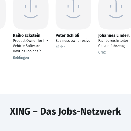
Raiko Eckstein
Peter Schibli
Johannes Linderl
Product Owner for In-
Business owner exivo
Fachbereichsleiter
Vehicle Software
Gesamtfahrzeug
Zürich
DevOps Toolchain
Graz
Böblingen
XING – Das Jobs-Netzwerk