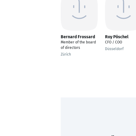
Bernard Frossard
Roy Pöschel
Member of the board
CFO / COO
of directors
Düsseldorf
Zürich