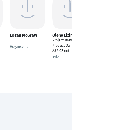
Logan McGraw
Olena Lizina
Magnus Ehrenberg
---
Project Manager |
Founder & CEO
Product Owner |
Hogansville
Hamburg
ASPICE enthusiast
Kyiv