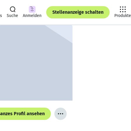
Stellenanzeige schalten
ts
Suche
Anmelden
Produkte
anzes Profil ansehen