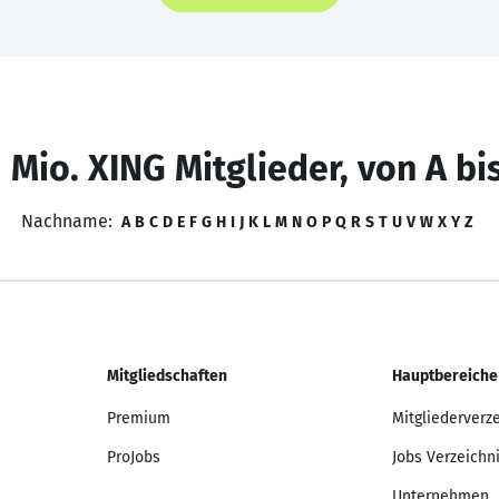
 Mio. XING Mitglieder, von A bi
Nachname:
A
B
C
D
E
F
G
H
I
J
K
L
M
N
O
P
Q
R
S
T
U
V
W
X
Y
Z
Mitgliedschaften
Hauptbereiche
Premium
Mitgliederverz
ProJobs
Jobs Verzeichn
Unternehmen