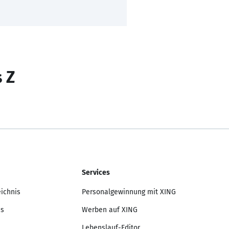
s Z
Services
eichnis
Personalgewinnung mit XING
is
Werben auf XING
Lebenslauf-Editor