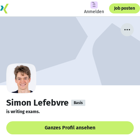
Job posten
Anmelden
Simon Lefebvre
Basis
is writing exams.
Ganzes Profil ansehen