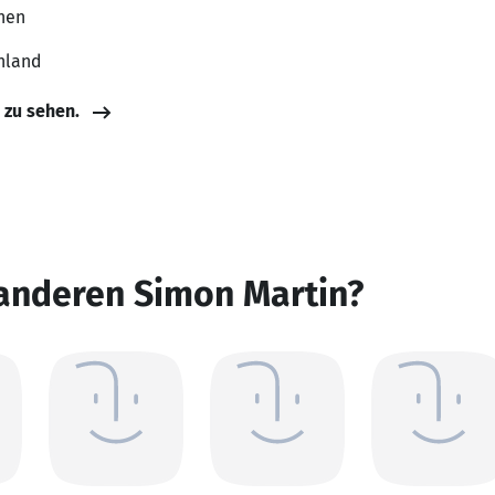
chen
hland
e zu sehen.
 anderen Simon Martin?