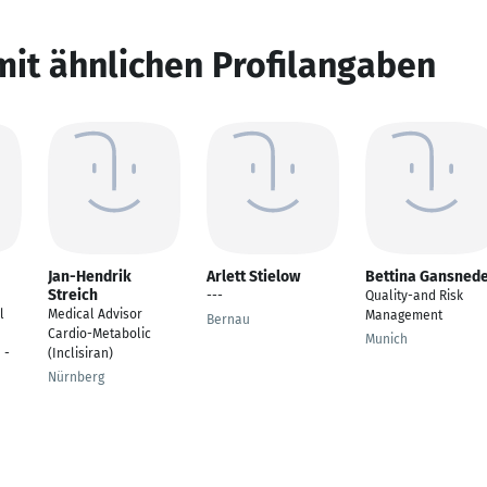
mit ähnlichen Profilangaben
Jan-Hendrik
Arlett Stielow
Bettina Gansned
Streich
---
Quality-and Risk
l
Medical Advisor
Management
Bernau
Cardio-Metabolic
Munich
 -
(Inclisiran)
Nürnberg