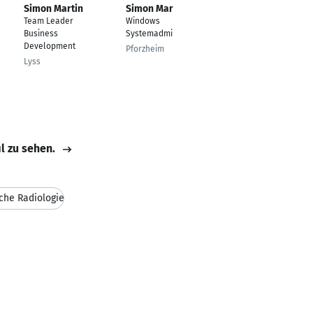
Simon Martin
Simon Martin
Simon Martin
Team Leader
Windows
Business Manager
Business
Systemadministrator
Schaan
Development
Pforzheim
Lyss
il zu sehen.
che Radiologie