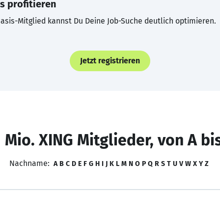
s profitieren
asis-Mitglied kannst Du Deine Job-Suche deutlich optimieren.
Jetzt registrieren
 Mio. XING Mitglieder, von A bi
Nachname:
A
B
C
D
E
F
G
H
I
J
K
L
M
N
O
P
Q
R
S
T
U
V
W
X
Y
Z