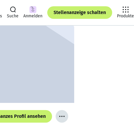
Stellenanzeige schalten
ts
Suche
Anmelden
Produkte
anzes Profil ansehen