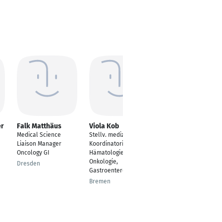
er
Falk Matthäus
Viola Kob
Robin Holtkamp
Medical Science
Stellv. medizinische
Leitender Oberarzt,
Liaison Manager
Koordinatorin MVZ
stellvertretender
Oncology GI
Hämatologie,
Chefarzt
Onkologie,
Dresden
Berlin
Gastroenterologie
Bremen