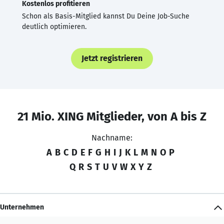
Kostenlos profitieren
Schon als Basis-Mitglied kannst Du Deine Job-Suche
deutlich optimieren.
Jetzt registrieren
21 Mio. XING Mitglieder, von A bis Z
Nachname:
A
B
C
D
E
F
G
H
I
J
K
L
M
N
O
P
Q
R
S
T
U
V
W
X
Y
Z
Unternehmen