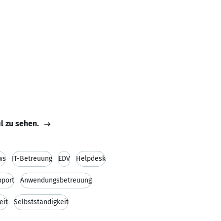
il zu sehen.
ws
IT-Betreuung
EDV
Helpdesk
pport
Anwendungsbetreuung
eit
Selbstständigkeit