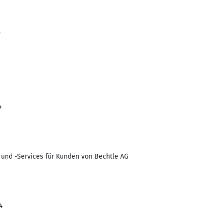
4
4
n und -Services für Kunden von Bechtle AG
4