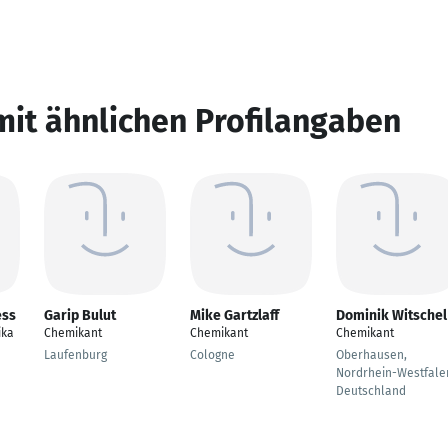
mit ähnlichen Profilangaben
ess
Garip Bulut
Mike Gartzlaff
Dominik Witschel
ika
Chemikant
Chemikant
Chemikant
Laufenburg
Cologne
Oberhausen,
Nordrhein-Westfale
Deutschland