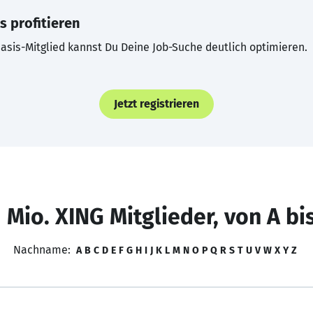
s profitieren
asis-Mitglied kannst Du Deine Job-Suche deutlich optimieren.
Jetzt registrieren
 Mio. XING Mitglieder, von A bi
Nachname:
A
B
C
D
E
F
G
H
I
J
K
L
M
N
O
P
Q
R
S
T
U
V
W
X
Y
Z