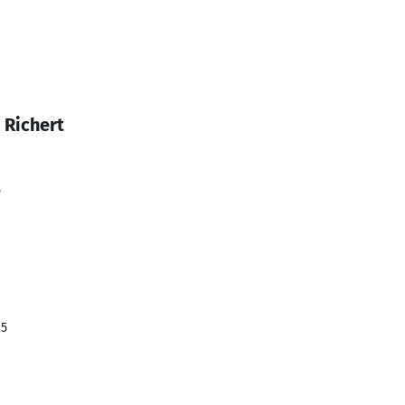
 Richert
5
25