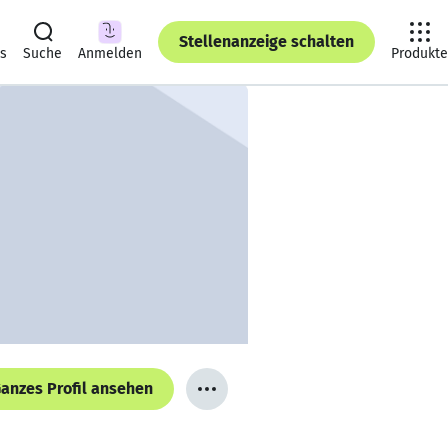
Stellenanzeige schalten
ts
Suche
Anmelden
Produkte
anzes Profil ansehen