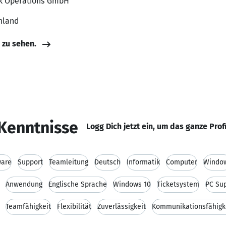
ik Operations GmbH
hland
e zu sehen.
Kenntnisse
Logg Dich jetzt ein, um das ganze Prof
ware
Support
Teamleitung
Deutsch
Informatik
Computer
Windo
Anwendung
Englische Sprache
Windows 10
Ticketsystem
PC Su
Teamfähigkeit
Flexibilität
Zuverlässigkeit
Kommunikationsfähigk