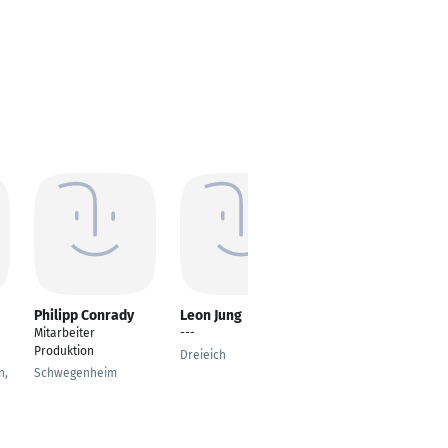
Philipp Conrady
Leon Jung
Larissa Hohmann
Mitarbeiter
---
Chemikantin
Produktion
Dreieich
Ringgau
n,
Schwegenheim