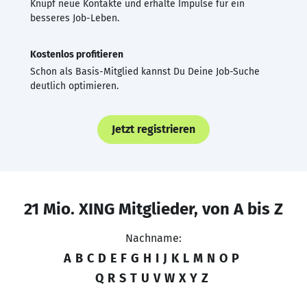
Knüpf neue Kontakte und erhalte Impulse für ein
besseres Job-Leben.
Kostenlos profitieren
Schon als Basis-Mitglied kannst Du Deine Job-Suche
deutlich optimieren.
Jetzt registrieren
21 Mio. XING Mitglieder, von A bis Z
Nachname:
A
B
C
D
E
F
G
H
I
J
K
L
M
N
O
P
Q
R
S
T
U
V
W
X
Y
Z