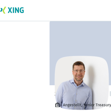
Simon Rosenthal
Angestellt, Senior Treasu