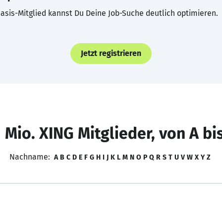
asis-Mitglied kannst Du Deine Job-Suche deutlich optimieren.
Jetzt registrieren
 Mio. XING Mitglieder, von A bi
Nachname:
A
B
C
D
E
F
G
H
I
J
K
L
M
N
O
P
Q
R
S
T
U
V
W
X
Y
Z