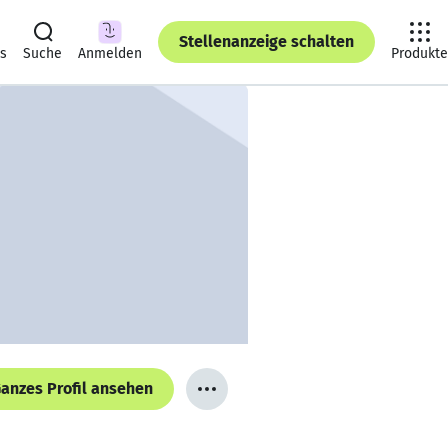
Stellenanzeige schalten
ts
Suche
Anmelden
Produkte
anzes Profil ansehen