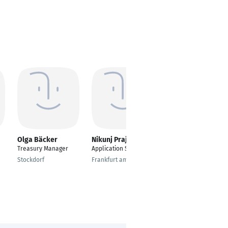
Olga Bäcker
Nikunj Prajapati
Matthias
Sickenberger
Treasury Manager
Application Specialist
Senior Treasury
Stockdorf
Frankfurt am Main
Manager
Frankfurt am Main