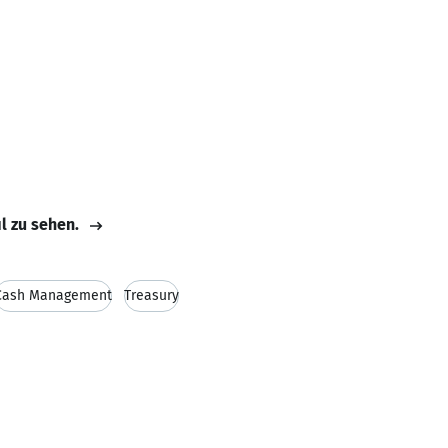
il zu sehen.
Cash Management
Treasury