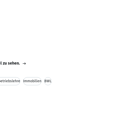
il zu sehen.
etriebslehre
Immobilien
BWL