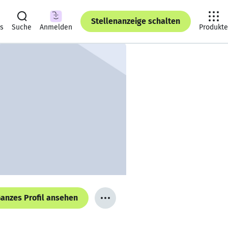
Stellenanzeige schalten
ts
Suche
Anmelden
Produkte
anzes Profil ansehen