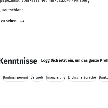
gsspezialist, Sparkasse Neumarkt i.d.OPf. - Parsberg
, Deutschland
e zu sehen.
Kenntnisse
Logg Dich jetzt ein, um das ganze Prof
Baufinanzierung
Vertrieb
Finanzierung
Englische Sprache
Bankb