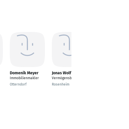
Domenik Meyer
Jonas Wolf
Tanja Ritter
Immobilienmakler
Vermögensberater
Financial Planner
Frankfurt School of
Otterndorf
Rosenheim
Finance and
Management
Pegnitz