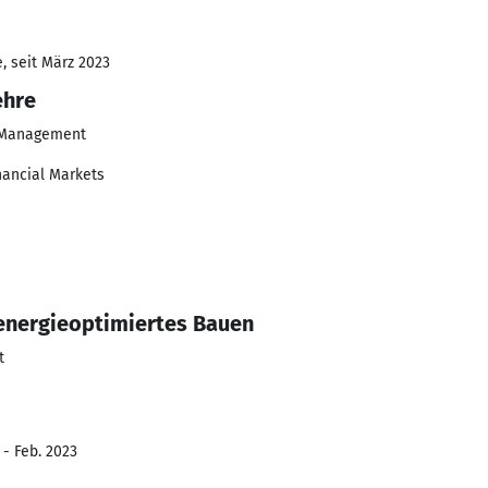
, seit März 2023
ehre
& Management
inancial Markets
1
energieoptimiertes Bauen
t
 - Feb. 2023