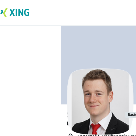
Simon Scharpf
Basi
bildet sich zurzeit weiter. 🎓