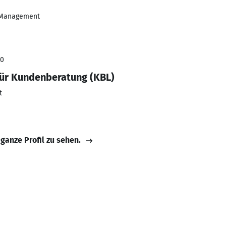
& Management
20
für Kundenberatung (KBL)
t
 ganze Profil zu sehen.