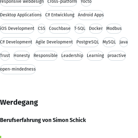
responsive webdesign
Cross-platform
Yocto
Desktop Applications
C# Entwicklung
Android Apps
iOS Development
CSS
Couchbase
T-SQL
Docker
Modbus
C# Development
Agile Development
PostgreSQL
MySQL
Java
Trust
Honesty
Responsible
Leadership
Learning
proactive
open-mindedness
Werdegang
Berufserfahrung von Simon Schick