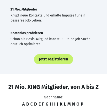
21 Mio. Mitglieder
Knüpf neue Kontakte und erhalte Impulse für ein
besseres Job-Leben.
Kostenlos profitieren
Schon als Basis-Mitglied kannst Du Deine Job-Suche
deutlich optimieren.
Jetzt registrieren
21 Mio. XING Mitglieder, von A bis Z
Nachname:
A
B
C
D
E
F
G
H
I
J
K
L
M
N
O
P