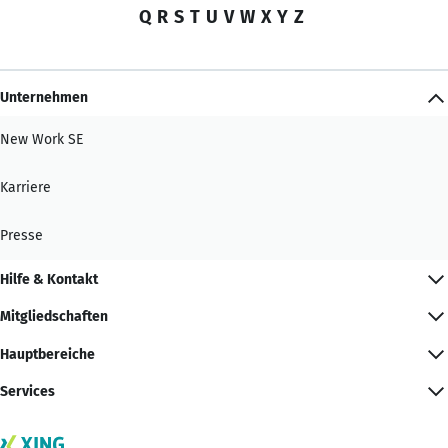
Q
R
S
T
U
V
W
X
Y
Z
Unternehmen
New Work SE
Karriere
Presse
Hilfe & Kontakt
Mitgliedschaften
Hauptbereiche
Services