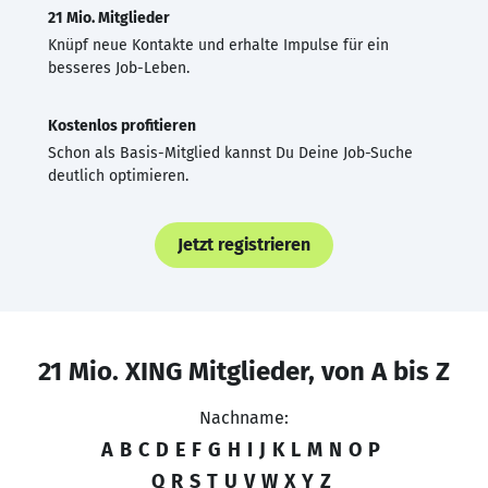
21 Mio. Mitglieder
Knüpf neue Kontakte und erhalte Impulse für ein
besseres Job-Leben.
Kostenlos profitieren
Schon als Basis-Mitglied kannst Du Deine Job-Suche
deutlich optimieren.
Jetzt registrieren
21 Mio. XING Mitglieder, von A bis Z
Nachname:
A
B
C
D
E
F
G
H
I
J
K
L
M
N
O
P
Q
R
S
T
U
V
W
X
Y
Z