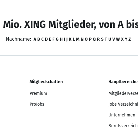
 Mio. XING Mitglieder, von A bi
Nachname:
A
B
C
D
E
F
G
H
I
J
K
L
M
N
O
P
Q
R
S
T
U
V
W
X
Y
Z
Mitgliedschaften
Hauptbereiche
Premium
Mitgliederverz
ProJobs
Jobs Verzeichn
Unternehmen
Berufsverzeich