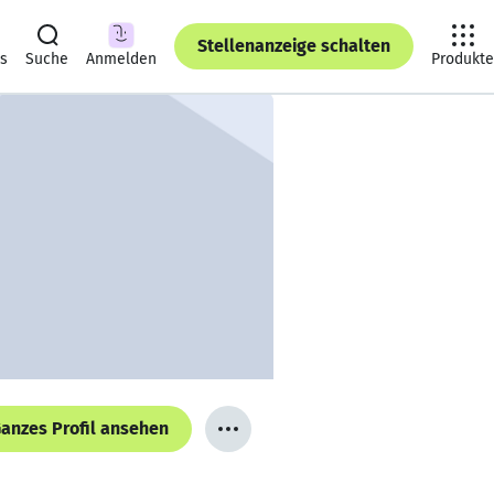
Stellenanzeige schalten
ts
Suche
Anmelden
Produkte
anzes Profil ansehen