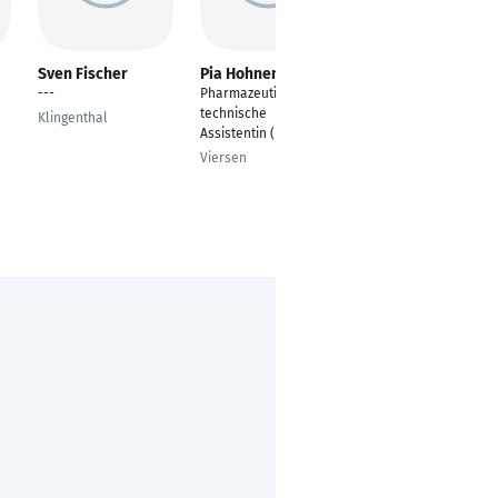
Sven Fischer
Pia Hohnen
Bianca Thobae
---
Pharmazeutisch-
Pharmazeutisch-
technische
technische
Klingenthal
Assistentin (PTA)
Assistentin (PTA)
Viersen
St. Ingbert