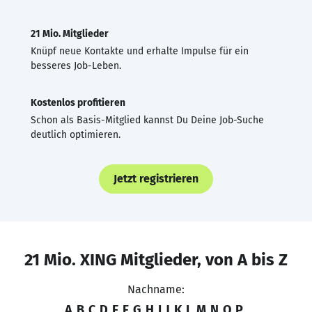
21 Mio. Mitglieder
Knüpf neue Kontakte und erhalte Impulse für ein
besseres Job-Leben.
Kostenlos profitieren
Schon als Basis-Mitglied kannst Du Deine Job-Suche
deutlich optimieren.
Jetzt registrieren
21 Mio. XING Mitglieder, von A bis Z
Nachname:
A
B
C
D
E
F
G
H
I
J
K
L
M
N
O
P