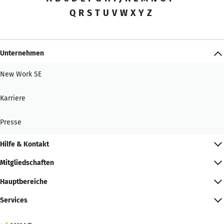
Q
R
S
T
U
V
W
X
Y
Z
Unternehmen
New Work SE
Karriere
Presse
Hilfe & Kontakt
Mitgliedschaften
Hauptbereiche
Services