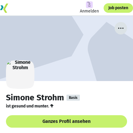
Job posten
Anmelden
Simone Strohm
Basis
ist gesund und munter. 🥦
Ganzes Profil ansehen