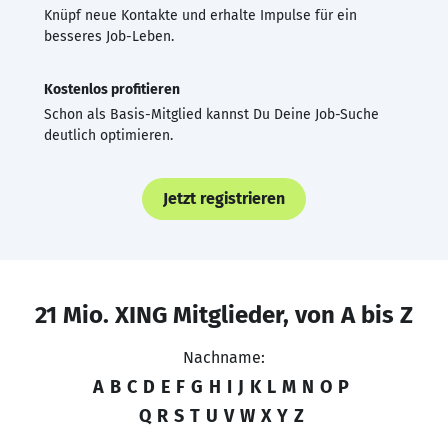
Knüpf neue Kontakte und erhalte Impulse für ein
besseres Job-Leben.
Kostenlos profitieren
Schon als Basis-Mitglied kannst Du Deine Job-Suche
deutlich optimieren.
Jetzt registrieren
21 Mio. XING Mitglieder, von A bis Z
Nachname:
A
B
C
D
E
F
G
H
I
J
K
L
M
N
O
P
Q
R
S
T
U
V
W
X
Y
Z