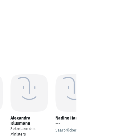
Alexandra
Nadine Hartmann
Stefanie Glisovic
Klusmann
---
Sekretärin
Sekretärin des
Saarbrücken
Wetter
Ministers