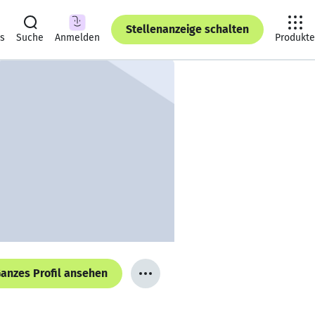
Stellenanzeige schalten
ts
Suche
Anmelden
Produkte
anzes Profil ansehen