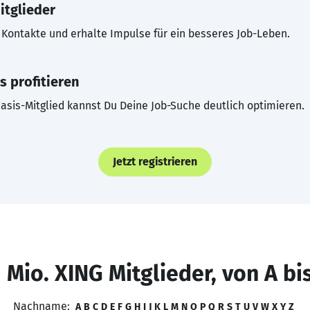
itglieder
Kontakte und erhalte Impulse für ein besseres Job-Leben.
s profitieren
asis-Mitglied kannst Du Deine Job-Suche deutlich optimieren.
Jetzt registrieren
 Mio. XING Mitglieder, von A bi
Nachname:
A
B
C
D
E
F
G
H
I
J
K
L
M
N
O
P
Q
R
S
T
U
V
W
X
Y
Z