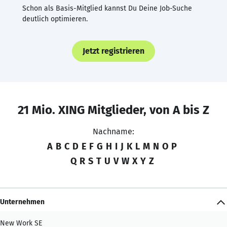
Schon als Basis-Mitglied kannst Du Deine Job-Suche
deutlich optimieren.
Jetzt registrieren
21 Mio. XING Mitglieder, von A bis Z
Nachname:
A
B
C
D
E
F
G
H
I
J
K
L
M
N
O
P
Q
R
S
T
U
V
W
X
Y
Z
Unternehmen
New Work SE