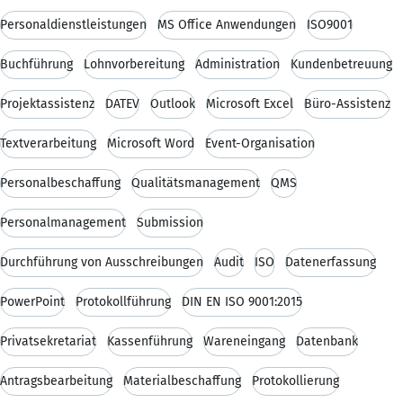
Personaldienstleistungen
MS Office Anwendungen
ISO9001
Buchführung
Lohnvorbereitung
Administration
Kundenbetreuung
Projektassistenz
DATEV
Outlook
Microsoft Excel
Büro-Assistenz
Textverarbeitung
Microsoft Word
Event-Organisation
Personalbeschaffung
Qualitätsmanagement
QMS
Personalmanagement
Submission
Durchführung von Ausschreibungen
Audit
ISO
Datenerfassung
PowerPoint
Protokollführung
DIN EN ISO 9001:2015
Privatsekretariat
Kassenführung
Wareneingang
Datenbank
Antragsbearbeitung
Materialbeschaffung
Protokollierung