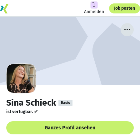
Job posten
Anmelden
Sina Schieck
Basis
ist verfügbar. ✅
Ganzes Profil ansehen