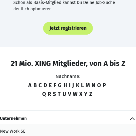
Schon als Basis-Mitglied kannst Du Deine Job-Suche
deutlich optimieren.
Jetzt registrieren
21 Mio. XING Mitglieder, von A bis Z
Nachname:
A
B
C
D
E
F
G
H
I
J
K
L
M
N
O
P
Q
R
S
T
U
V
W
X
Y
Z
Unternehmen
New Work SE