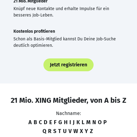
21 Mio. Mitglieder
Knüpf neue Kontakte und erhalte Impulse für ein
besseres Job-Leben.
Kostenlos profitieren
Schon als Basis-Mitglied kannst Du Deine Job-Suche
deutlich optimieren.
Jetzt registrieren
21 Mio. XING Mitglieder, von A bis Z
Nachname:
A
B
C
D
E
F
G
H
I
J
K
L
M
N
O
P
Q
R
S
T
U
V
W
X
Y
Z