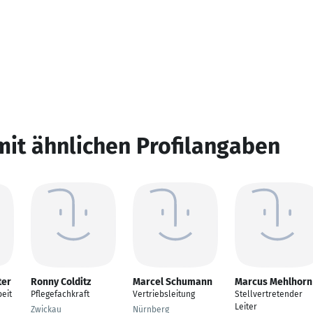
mit ähnlichen Profilangaben
ter
Ronny Colditz
Marcel Schumann
Marcus Mehlhorn
eit
Pflegefachkraft
Vertriebsleitung
Stellvertretender
Leiter
Zwickau
Nürnberg