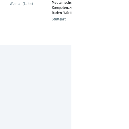
Medizinisches
ICW
Weimar (Lahn)
Kompetenzzentrum
Leipzig
Baden-Württemberg
Stuttgart