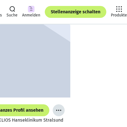
Stellenanzeige schalten
ts
Suche
Anmelden
Produkte
anzes Profil ansehen
HELIOS Hanseklinikum Stralsund