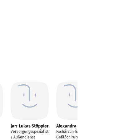
Jan-Lukas Stöppler
Alexandra Kocher
Eileen Wagner
Versorgungsspezialist
Fachärztin für
Pflegefachkraft und
/ Außendienst
Gefäßchirurgie,
Wundexperte nach