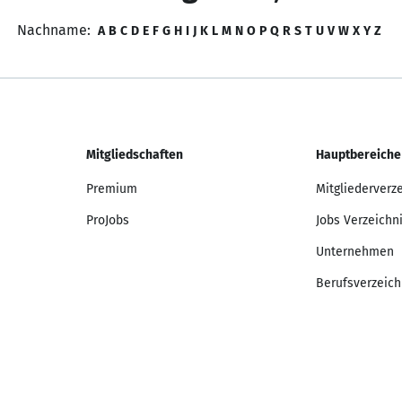
Nachname:
A
B
C
D
E
F
G
H
I
J
K
L
M
N
O
P
Q
R
S
T
U
V
W
X
Y
Z
Mitgliedschaften
Hauptbereiche
Premium
Mitgliederverz
ProJobs
Jobs Verzeichn
Unternehmen
Berufsverzeich