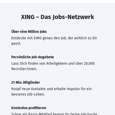
XING – Das Jobs-Netzwerk
Über eine Million Jobs
Entdecke mit XING genau den Job, der wirklich zu Dir
passt.
Persönliche Job-Angebote
Lass Dich finden von Arbeitgebern und über 20.000
Recruiter·innen.
21 Mio. Mitglieder
Knüpf neue Kontakte und erhalte Impulse für ein
besseres Job-Leben.
Kostenlos profitieren
Schon als Basis-Mitglied kannst Du Deine Job-Suche