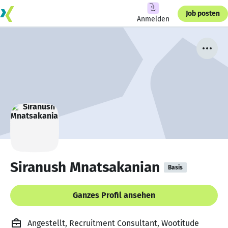
Job posten
Anmelden
Siranush Mnatsakanian
Basis
Ganzes Profil ansehen
Angestellt, Recruitment Consultant, Wootitude