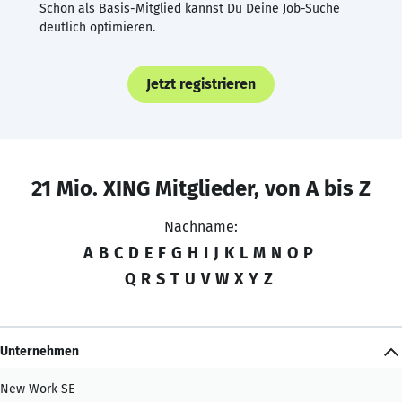
Schon als Basis-Mitglied kannst Du Deine Job-Suche
deutlich optimieren.
Jetzt registrieren
21 Mio. XING Mitglieder, von A bis Z
Nachname:
A
B
C
D
E
F
G
H
I
J
K
L
M
N
O
P
Q
R
S
T
U
V
W
X
Y
Z
Unternehmen
New Work SE