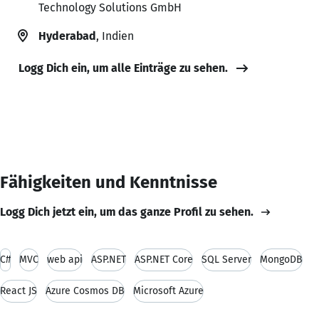
Technology Solutions GmbH
Hyderabad
, Indien
Logg Dich ein, um alle Einträge zu sehen.
Fähigkeiten und Kenntnisse
Logg Dich jetzt ein, um das ganze Profil zu sehen.
C#
MVC
web api
ASP.NET
ASP.NET Core
SQL Server
MongoDB
React JS
Azure Cosmos DB
Microsoft Azure