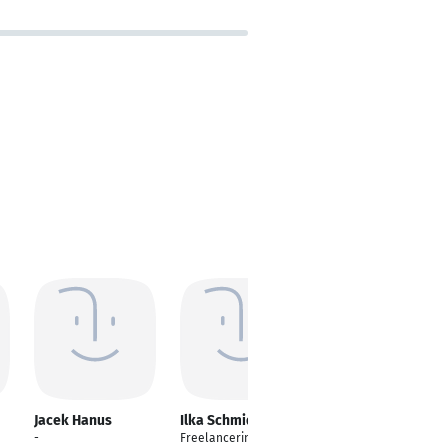
Jacek Hanus
Ilka Schmidt
Marta
Berestowska
-
Freelancerin