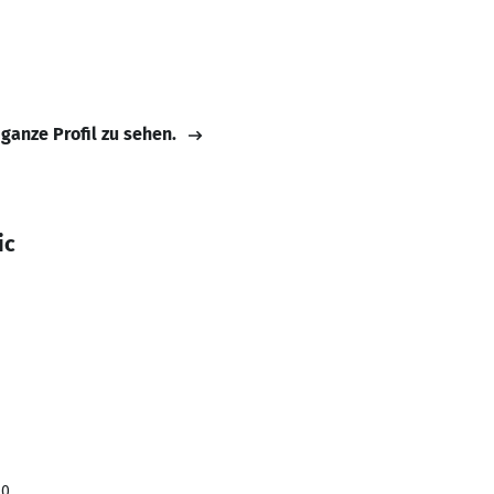
 ganze Profil zu sehen.
ic
10