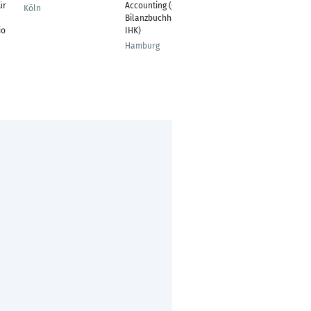
Senior Expert
ür
Accounting (gepr.
Köln
Bilanzierung
Bilanzbuchhalterin
io
IHK)
Mörfelden-Walldorf
Hamburg