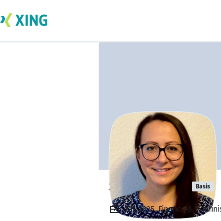
Sladjana Ikic
Basis
Bis 2025, Finance & Admini