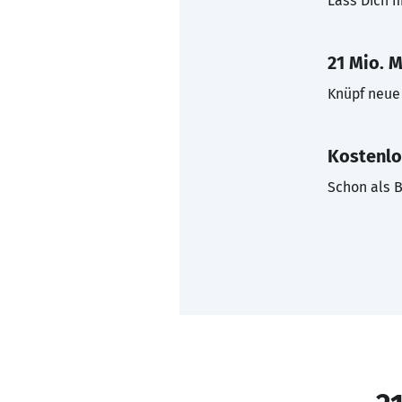
Lass Dich f
21 Mio. M
Knüpf neue 
Kostenlo
Schon als B