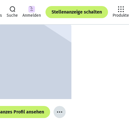
Stellenanzeige schalten
ts
Suche
Anmelden
Produkte
anzes Profil ansehen