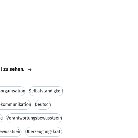
il zu sehen.
organisation
Selbstständigkeit
okommunikation
Deutsch
ie
Verantwortungsbewusstsein
ewusstsein
Überzeugungskraft