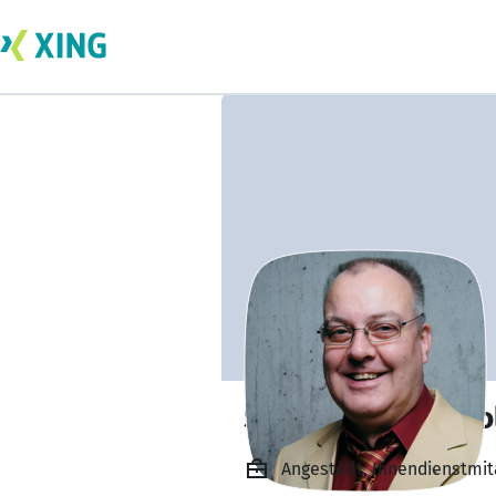
Snake Helmut Wol
Angestellt, Innendienstmit