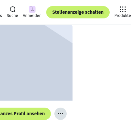
Stellenanzeige schalten
ts
Suche
Anmelden
Produkte
anzes Profil ansehen