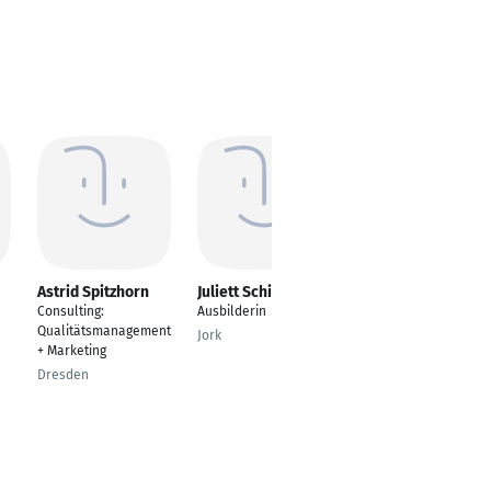
Astrid Spitzhorn
Juliett Schinner
Melissa Scheler
Consulting:
Ausbilderin
---
Qualitätsmanagement
Jork
Bad Rodach
+ Marketing
Dresden