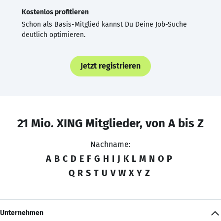
Kostenlos profitieren
Schon als Basis-Mitglied kannst Du Deine Job-Suche
deutlich optimieren.
Jetzt registrieren
21 Mio. XING Mitglieder, von A bis Z
Nachname:
A
B
C
D
E
F
G
H
I
J
K
L
M
N
O
P
Q
R
S
T
U
V
W
X
Y
Z
Unternehmen