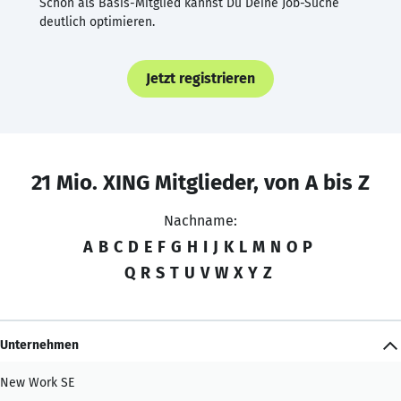
Schon als Basis-Mitglied kannst Du Deine Job-Suche
deutlich optimieren.
Jetzt registrieren
21 Mio. XING Mitglieder, von A bis Z
Nachname:
A
B
C
D
E
F
G
H
I
J
K
L
M
N
O
P
Q
R
S
T
U
V
W
X
Y
Z
Unternehmen
New Work SE