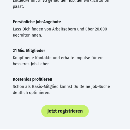
Entdecke mit XING genau den Job, der wirklich zu Dir
passt.
Persönliche Job-Angebote
Lass Dich finden von Arbeitgebern und über 20.000
Recruiter·innen.
21 Mio. Mitglieder
Knüpf neue Kontakte und erhalte Impulse für ein
besseres Job-Leben.
Kostenlos profitieren
Schon als Basis-Mitglied kannst Du Deine Job-Suche
deutlich optimieren.
Jetzt registrieren