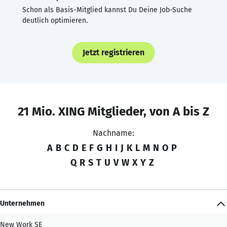
Schon als Basis-Mitglied kannst Du Deine Job-Suche
deutlich optimieren.
Jetzt registrieren
21 Mio. XING Mitglieder, von A bis Z
Nachname:
A
B
C
D
E
F
G
H
I
J
K
L
M
N
O
P
Q
R
S
T
U
V
W
X
Y
Z
Unternehmen
New Work SE