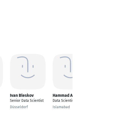
Ivan Bleskov
Hammad Aamer
Peter Mayer
Senior Data Scientist
Data Scientist
Data Scientist
Düsseldorf
Islamabad
München