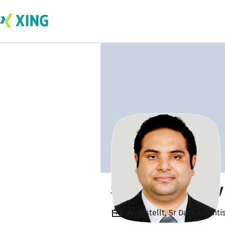
Sohomjit Ganguly
Angestellt, Sr Data Scienti