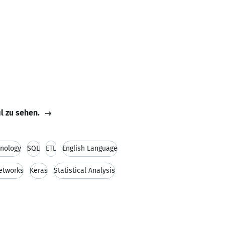
il zu sehen.
nology
SQL
ETL
English Language
etworks
Keras
Statistical Analysis