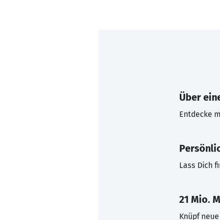
Über eine
Entdecke mi
Persönli
Lass Dich f
21 Mio. M
Knüpf neue 