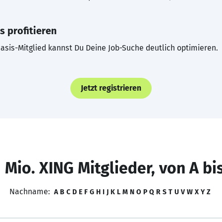
s profitieren
asis-Mitglied kannst Du Deine Job-Suche deutlich optimieren.
Jetzt registrieren
 Mio. XING Mitglieder, von A bi
Nachname:
A
B
C
D
E
F
G
H
I
J
K
L
M
N
O
P
Q
R
S
T
U
V
W
X
Y
Z