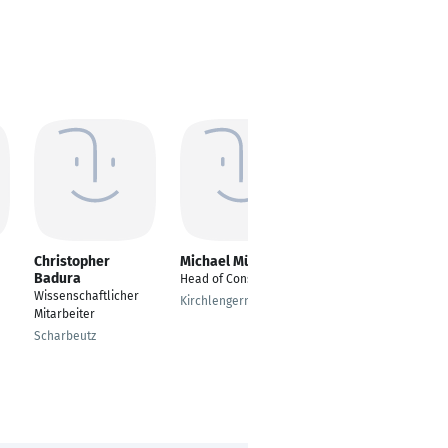
Christopher
Michael Müller
Dominik Greger
Badura
Head of Consulting
Berater der
Wissenschaftlicher
öffentlichen Hand /
Kirchlengern
Mitarbeiter
Stadtplaner
Scharbeutz
Wiesbaden