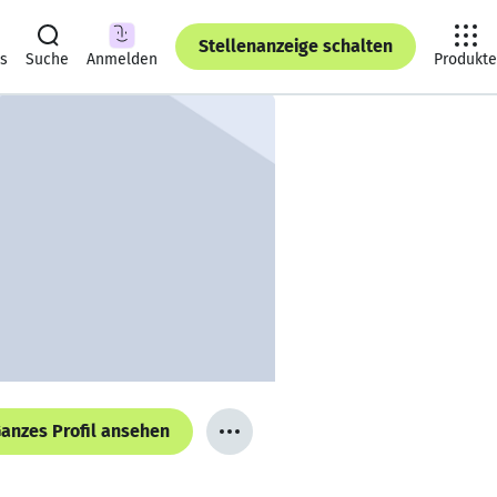
Stellenanzeige schalten
ts
Suche
Anmelden
Produkte
anzes Profil ansehen