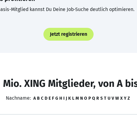
asis-Mitglied kannst Du Deine Job-Suche deutlich optimieren.
Jetzt registrieren
 Mio. XING Mitglieder, von A bi
Nachname:
A
B
C
D
E
F
G
H
I
J
K
L
M
N
O
P
Q
R
S
T
U
V
W
X
Y
Z