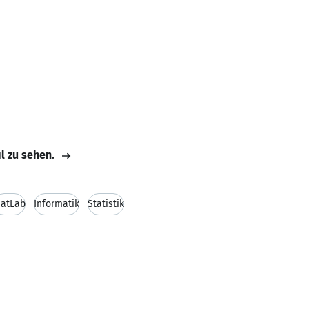
il zu sehen.
atLab
Informatik
Statistik