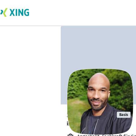
Somiah Blay
Basis
ist gesund und munter. 🥦