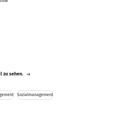
ilie
il zu sehen.
gement
Sozialmanagement