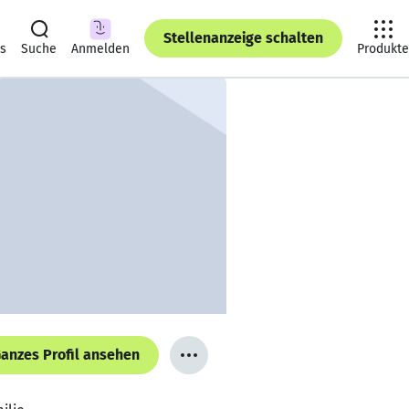
Stellenanzeige schalten
ts
Suche
Anmelden
Produkte
anzes Profil ansehen