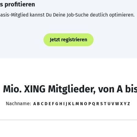
s profitieren
asis-Mitglied kannst Du Deine Job-Suche deutlich optimieren.
Jetzt registrieren
 Mio. XING Mitglieder, von A bi
Nachname:
A
B
C
D
E
F
G
H
I
J
K
L
M
N
O
P
Q
R
S
T
U
V
W
X
Y
Z