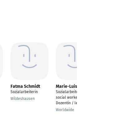
Fatma Schmidt
Marie-Luise Hess
Frauke Wunder
Sozialarbeiterin
Sozialarbeiterin /
Sozialarbeiter
social worker,
Wildeshausen
Bramsche, Lower
Dozentin / lecturer
Saxony, Deutschland
Worldwide