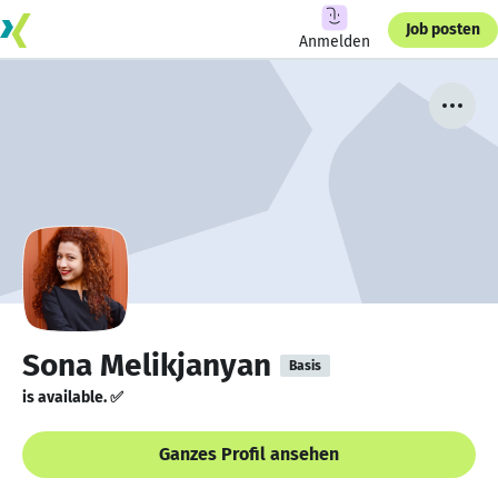
Job posten
Anmelden
Sona Melikjanyan
Basis
is available. ✅
Ganzes Profil ansehen