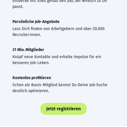
Entdecke mit XING genau den Job, der wirklich zu Dir
passt.
Persönliche Job-Angebote
Lass Dich finden von Arbeitgebern und über 20.000
Recruiter·innen.
21 Mio. Mitglieder
Knüpf neue Kontakte und erhalte Impulse für ein
besseres Job-Leben.
Kostenlos profitieren
Schon als Basis-Mitglied kannst Du Deine Job-Suche
deutlich optimieren.
Jetzt registrieren