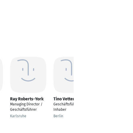
Ray Roberts-York
Tino Vetter
Raphael Dincsoy
Managing Director /
Geschäftsführer /
Geschäftsführer /
Geschäftsführer
Inhaber
Booking Manager
Karlsruhe
Berlin
Esslingen