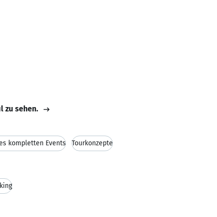
il zu sehen.
res kompletten Events
Tourkonzepte
king