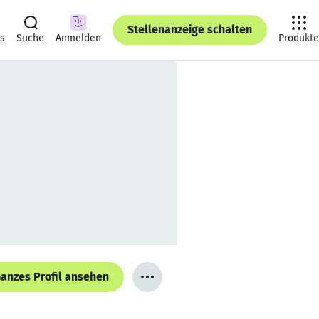
Stellenanzeige schalten
ts
Suche
Anmelden
Produkte
anzes Profil ansehen