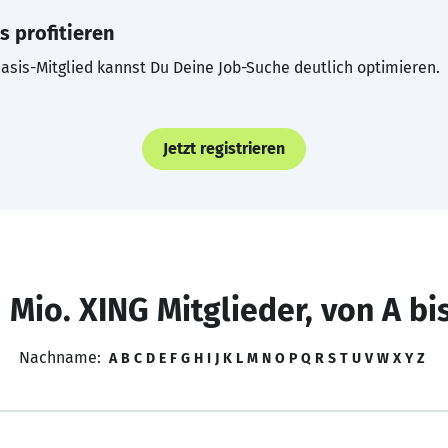
s profitieren
asis-Mitglied kannst Du Deine Job-Suche deutlich optimieren.
Jetzt registrieren
 Mio. XING Mitglieder, von A bi
Nachname:
A
B
C
D
E
F
G
H
I
J
K
L
M
N
O
P
Q
R
S
T
U
V
W
X
Y
Z