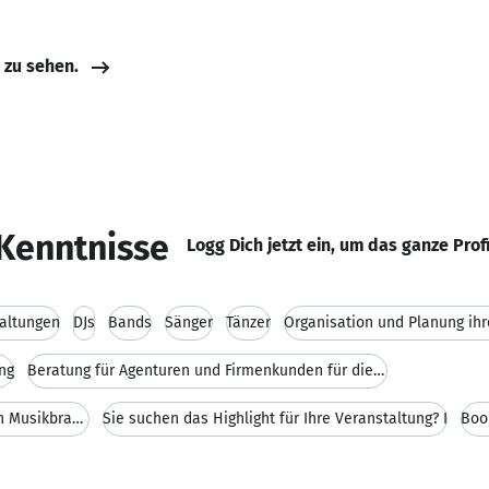
e zu sehen.
Kenntnisse
Logg Dich jetzt ein, um das ganze Prof
taltungen
DJs
Bands
Sänger
Tänzer
Organisation und Planung ih
ng
Beratung für Agenturen und Firmenkunden für die mu
Großes Netzwerk in der internationalen Musikbranch
Sie suchen das Highlight für Ihre Veranstaltung? I
Boo