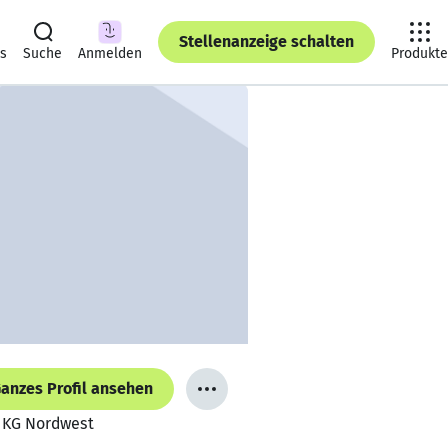
Stellenanzeige schalten
ts
Suche
Anmelden
Produkte
anzes Profil ansehen
. KG Nordwest