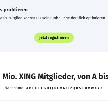
s profitieren
asis-Mitglied kannst Du Deine Job-Suche deutlich optimieren.
Jetzt registrieren
 Mio. XING Mitglieder, von A bi
Nachname:
A
B
C
D
E
F
G
H
I
J
K
L
M
N
O
P
Q
R
S
T
U
V
W
X
Y
Z