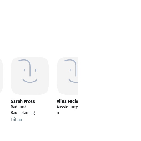
Sarah Pross
Alina Fuchs
Muhammed Oral
Bad- und
Ausstellungsberateri
Küchenfachberater
Raumplanung
n
Neuss
Trittau