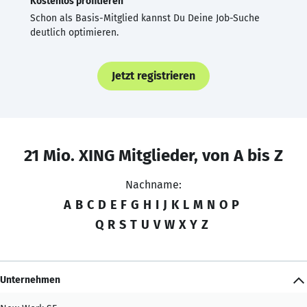
Kostenlos profitieren
Schon als Basis-Mitglied kannst Du Deine Job-Suche
deutlich optimieren.
Jetzt registrieren
21 Mio. XING Mitglieder, von A bis Z
Nachname:
A
B
C
D
E
F
G
H
I
J
K
L
M
N
O
P
Q
R
S
T
U
V
W
X
Y
Z
Unternehmen